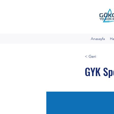
Anasayfa
Ha
< Geri
GYK Spo