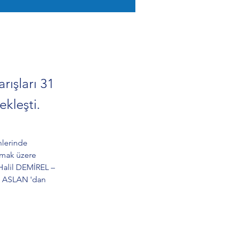
rışları 31
kleşti.
hlerinde 
lmak üzere 
Halil DEMİREL – 
n ASLAN 'dan 