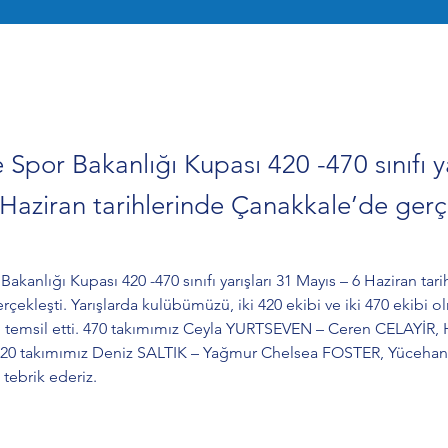
 Spor Bakanlığı Kupası 420 -470 sınıfı ya
Haziran tarihlerinde Çanakkale’de gerçe
akanlığı Kupası 420 -470 sınıfı yarışları 31 Mayıs – 6 Haziran tari
çekleşti. Yarışlarda kulübümüzü, iki 420 ekibi ve iki 470 ekibi o
 temsil etti. 470 takımımız Ceyla YURTSEVEN – Ceren CELAYİR, 
420 takımımız Deniz SALTIK – Yağmur Chelsea FOSTER, Yüceha
 tebrik ederiz.